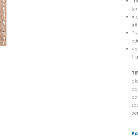
Tr
ter
A 
tri
Pr
edu
Ve
fr
TI
dí
de
ca
tod
sen
Po