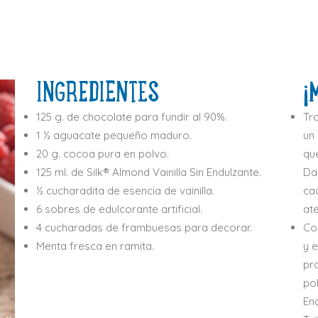
INGREDIENTES
¡
125 g. de chocolate para fundir al 90%.
Tr
1 ½ aguacate pequeño maduro.
un
20 g. cocoa pura en polvo.
qu
125 ml. de Silk® Almond Vainilla Sin Endulzante.
Da
½ cucharadita de esencia de vainilla.
ca
6 sobres de edulcorante artificial.
at
4 cucharadas de frambuesas para decorar.
Cor
Menta fresca en ramita.
y 
pr
pol
End