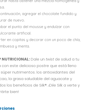
iturar hasta obtener una mezcla homogénea y
sa.
continuación, agregar el chocolate fundido y
turar de nuevo.
obar el punto del mousse y endulzar con
lcorante artificial.
rter en copitas y decorar con un poco de chía,
ambuesa y menta.
P NUTRICIONAL:
Dale un
twist
de salud a tu
a con este delicioso postre que está lleno
 súper nutrimentos: los antioxidantes del
cao, la grasa saludable del aguacate y
os los beneficios de Silk®. ¡Dile Silk a verte y
tirte bien!
rciones