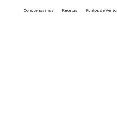
Conócenos más
Recetas
Puntos de Venta
usse de Chocolate Sil