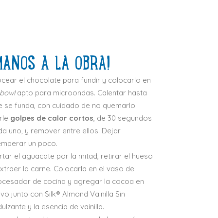
MANOS A LA OBRA!
ocear el chocolate para fundir y colocarlo en
bowl
apto para microondas. Calentar hasta
e se funda, con cuidado de no quemarlo.
rle
golpes de calor cortos
, de 30 segundos
da uno, y remover entre ellos. Dejar
emperar un poco.
tar el aguacate por la mitad, retirar el hueso
extraer la carne. Colocarla en el vaso de
ocesador de cocina y agregar la cocoa en
vo junto con Silk® Almond Vainilla Sin
ulzante y la esencia de vainilla.